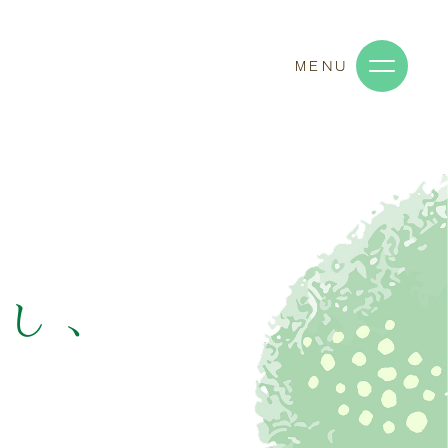
MENU
求し、
す