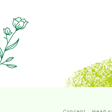
Concept
Head-s